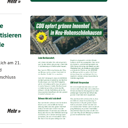
Mehr
ne
tisieren
de
lich am 21.
d
eschluss
Mehr