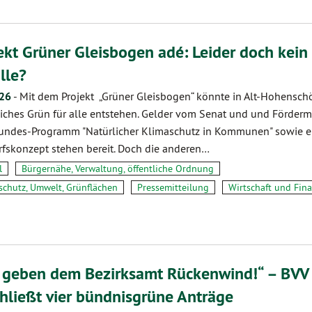
ekt Grüner Gleisbogen adé: Leider doch kein
alle?
.26
-
Mit dem Projekt „Grüner Gleisbogen“ könnte in Alt-Hohensc
liches Grün für alle entstehen. Gelder vom Senat und und Fördermi
ndes-Programm "Natürlicher Klimaschutz in Kommunen" sowie ei
fskonzept stehen bereit. Doch die anderen…
l
Bürgernähe, Verwaltung, öffentliche Ordnung
schutz, Umwelt, Grünflächen
Pressemitteilung
Wirtschaft und Fin
 geben dem Bezirksamt Rückenwind!“ – BVV
hließt vier bündnisgrüne Anträge