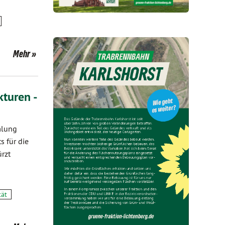
Mehr
turen -
mlung
s für die
rzt
tät