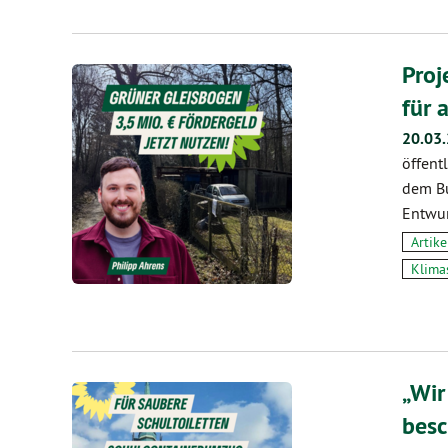
Proj
für 
20.03
öffent
dem Bu
Entwur
Artike
Klima
„Wir
besc