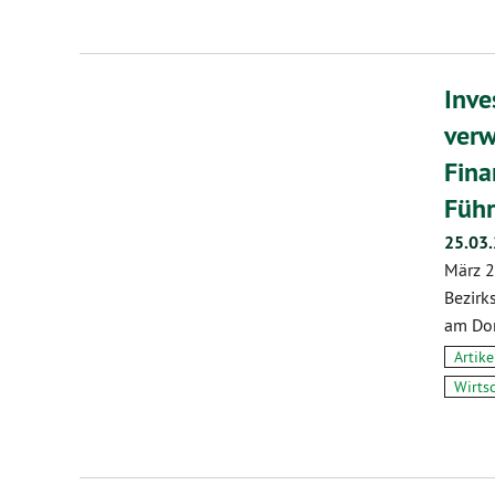
Inve
verw
Fina
Führ
25.03
März 2
Bezirk
am Don
Artike
Wirts