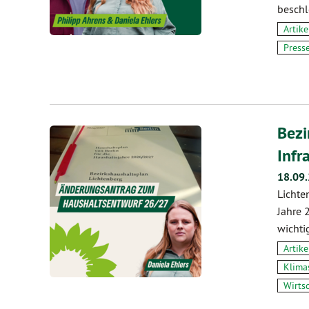
beschl
Artike
Press
Bezi
Infr
18.09
Lichte
Jahre 
wichti
Artike
Klima
Wirts