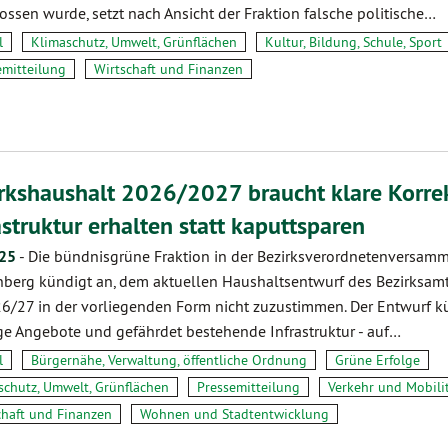
ossen wurde, setzt nach Ansicht der Fraktion falsche politische…
l
Klimaschutz, Umwelt, Grünflächen
Kultur, Bildung, Schule, Sport
emitteilung
Wirtschaft und Finanzen
rkshaushalt 2026/2027 braucht klare Korrek
astruktur erhalten statt kaputtsparen
.25
-
Die bündnisgrüne Fraktion in der Bezirksverordnetenversam
nberg kündigt an, dem aktuellen Haushaltsentwurf des Bezirksamt
26/27 in der vorliegenden Form nicht zuzustimmen. Der Entwurf kü
ge Angebote und gefährdet bestehende Infrastruktur - auf…
l
Bürgernähe, Verwaltung, öffentliche Ordnung
Grüne Erfolge
schutz, Umwelt, Grünflächen
Pressemitteilung
Verkehr und Mobili
chaft und Finanzen
Wohnen und Stadtentwicklung