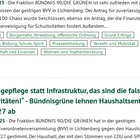
25
-
Die Fraktion BÜNDNIS 90/DIE GRÜNEN ist sehr zufrieden mit
issen der gestrigen BVV in Lichtenberg: Der Antrag für zuverlässi
A100-Chaos wurde beschlossen, ebenso ein Antrag, der die Finanzi
enreinigung für Schultoiletten fordert. Außerdem…
l
Bürgernähe, Verwaltung, öffentliche Ordnung
Grüne Erfolge
, Bildung, Schule, Sport
Pressemitteilung
Verkehr und Mobilität
chaft und Finanzen
Wohnen und Stadtentwicklung
gepflege statt Infrastruktur, das sind die fal
ritäten!“ - Bündnisgrüne lehnen Haushaltsen
27 ab
.25
-
Die Fraktion BÜNDNIS 90/DIE GRÜNEN hat in der gestrigen
sverordnetenversammlung (BVV) in Lichtenberg gegen den Haush
/27 gestimmt. Der Haushalt, der mit den Stimmen von CDU und S