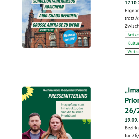
17.10.
Ergebn
trotz 
Zwisch
Artike
Kultur
Wirts
„Ima
Prio
26/
19.09
Bezirk
für 26