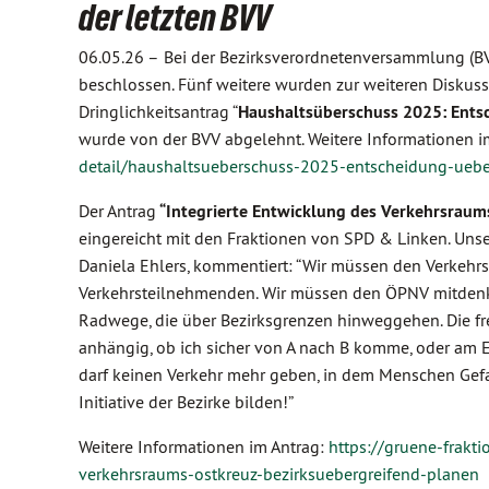
der letzten BVV
06.05.26 –
Bei der Bezirksverordnetenversammlung (BV
beschlossen. Fünf weitere wurden zur weiteren Diskus
Dringlichkeitsantrag “
Haushaltsüberschuss 2025: Ents
wurde von der BVV abgelehnt. Weitere Informationen i
detail/haushaltsueberschuss-2025-entscheidung-uebe
Der Antrag
“Integrierte Entwicklung des Verkehrsraum
eingereicht mit den Fraktionen von SPD & Linken. Unse
Daniela Ehlers, kommentiert: “Wir müssen den Verkehr
Verkehrsteilnehmenden. Wir müssen den ÖPNV mitdenken
Radwege, die über Bezirksgrenzen hinweggehen. Die frei
anhängig, ob ich sicher von A nach B komme, oder am 
darf keinen Verkehr mehr geben, in dem Menschen Gefah
Initiative der Bezirke bilden!”
Weitere Informationen im Antrag:
https://gruene-frakt
verkehrsraums-ostkreuz-bezirksuebergreifend-planen