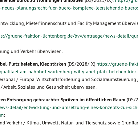
rstehende Büros zu Wohnungen umbauen
(DS/2025/IX):
https://gr
in-neues-planungsrecht-fuer-buero-komplexe-leerstehende-buero
entwicklung, Mieter*innenschutz und Facility Management überwi
ps://gruene-fraktion-lichtenberg.de/bvv/antraege/news-detail/q
dnung und Verkehr überwiesen.
el-Platz beleben, Kiez stärken
(DS/2028/IX)
https://gruene-frak
qualitaet-am-bahnhof-wartenberg-willy-abel-platz-beleben-kiez-
ersonal / Europa, Wirtschaftsförderung und Sozialraumsteuerung 
/ Arbeit, Soziales und Gesundheit überwiesen.
ren Entsorgung gebrauchter Spritzen im öffentlichen Raum
(DS/2
/news-detail/entwicklung-und-umsetzung-eines-konzepts-zur-sich
um
:
d Verkehr / Klima-, Umwelt-, Natur- und Tierschutz sowie Grünflä