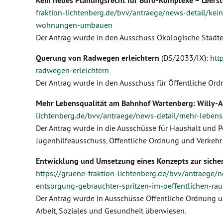
Kein neues Planungsrecht für Büro-Komplexe – Lee
fraktion-lichtenberg.de/bvv/antraege/news-detail/ke
wohnungen-umbauen
Der Antrag wurde in den Ausschuss Ökologische Stadt
Querung von Radwegen erleichtern
(DS/2033/IX):
htt
radwegen-erleichtern
Der Antrag wurde in den Ausschuss für Öffentliche Or
Mehr Lebensqualität am Bahnhof Wartenberg: Willy-Ab
lichtenberg.de/bvv/antraege/news-detail/mehr-lebens
Der Antrag wurde in die Ausschüsse für Haushalt und P
Jugenhilfeausschuss, Öffentliche Ordnung und Verkehr 
Entwicklung und Umsetzung eines Konzepts zur siche
https://gruene-fraktion-lichtenberg.de/bvv/antraege
entsorgung-gebrauchter-spritzen-im-oeffentlichen-ra
Der Antrag wurde in Ausschüsse Öffentliche Ordnung un
Arbeit, Soziales und Gesundheit überwiesen.