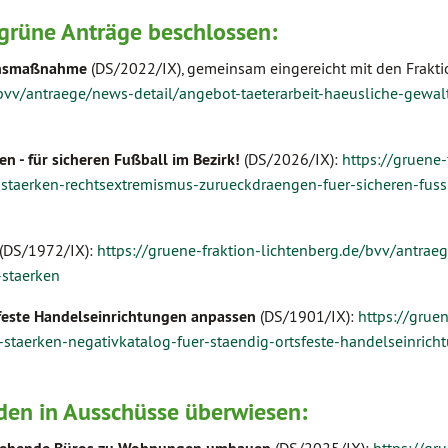
rüne Anträge beschlossen:
ionsmaßnahme
(DS/2022/IX), gemeinsam eingereicht mit den Frakt
/bvv/antraege/news-detail/angebot-taeterarbeit-haeusliche-gewalt
 - für sicheren Fußball im Bezirk!
(DS/2026/IX):
https://gruene-
-staerken-rechtsextremismus-zurueckdraengen-fuer-sicheren-fuss
(DS/1972/IX):
https://gruene-fraktion-lichtenberg.de/bvv/antrae
staerken
sfeste Handelseinrichtungen anpassen
(DS/1901/IX):
https://gruen
staerken-negativkatalog-fuer-staendig-ortsfeste-handelseinrich
en in Ausschüsse überwiesen: