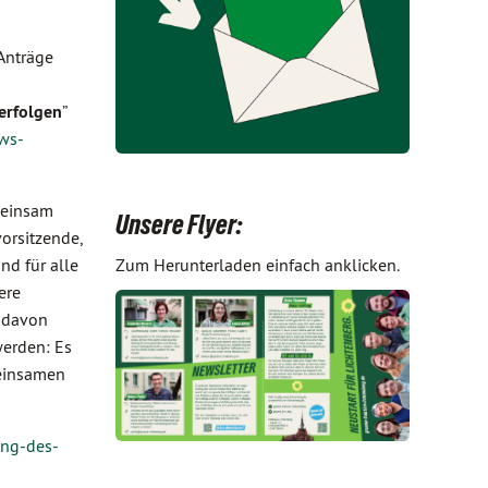
Anträge
erfolgen
”
ews-
meinsam
Unsere Flyer:
orsitzende,
nd für alle
Zum Herunterladen einfach anklicken.
ere
t davon
werden: Es
meinsamen
ung-des-