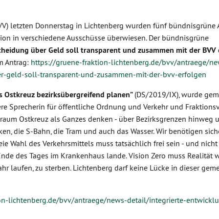
V) letzten Donnerstag in Lichtenberg wurden fünf bündnisgrüne 
sion in verschiedene Ausschüsse überwiesen. Der bündnisgrüne
cheidung über Geld soll transparent und zusammen mit der BVV 
m Antrag:
https://gruene-fraktion-lichtenberg.de/bvv/antraege/n
r-geld-soll-transparent-und-zusammen-mit-der-bvv-erfolgen
s Ostkreuz bezirksübergreifend planen”
(DS/2019/IX), wurde ge
re Sprecherin für öffentliche Ordnung und Verkehr und Fraktionsv
sraum Ostkreuz als Ganzes denken - über Bezirksgrenzen hinweg u
, die S-Bahn, die Tram und auch das Wasser. Wir benötigen sich
e Wahl des Verkehrsmittels muss tatsächlich frei sein - und nich
Ende des Tages im Krankenhaus lande. Vision Zero muss Realität 
r laufen, zu sterben. Lichtenberg darf keine Lücke in dieser ge
ion-lichtenberg.de/bvv/antraege/news-detail/integrierte-entwickl