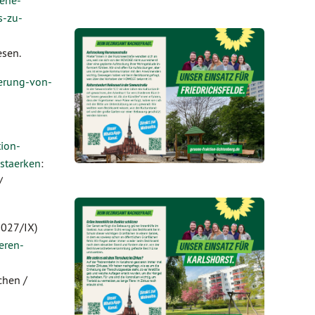
uene-
s-zu-
esen.
uerung-von-
tion-
staerken
:
/
027/IX)
eren-
chen /