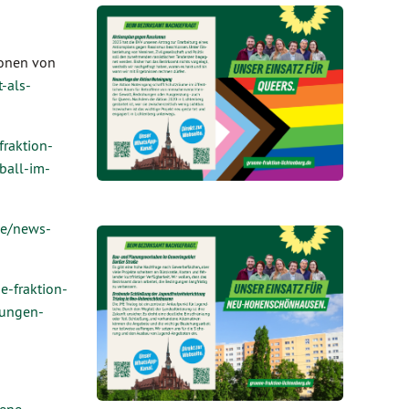
ionen von
-als-
fraktion-
ball-im-
ge/news-
e-fraktion-
tungen-