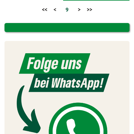
<<
<
9
>
>>