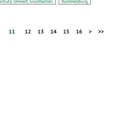
schutz, Umwelt, Grünflächen
Rummelsburg
11
12
13
14
15
16
>
>>