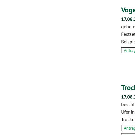
Voge
17.08.
gebete
Festse
Beispi
Anfra
Troc
17.08.
beschl
Ufer i
Trocke
Antra