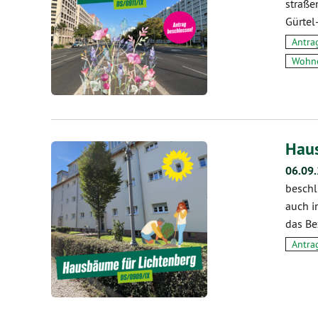
straße
Gürtel
Antra
Wohne
Haus
06.09
beschl
auch i
das Be
Antra