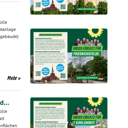
olle
mtanlage
gsgebäude)
Mehr
nd…
olle
alt
ünflächen