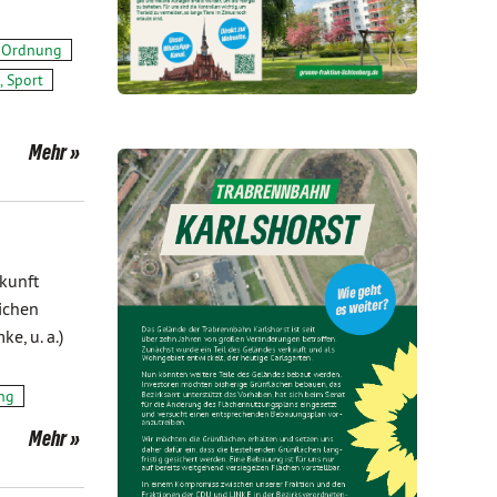
e Ordnung
, Sport
Mehr
kunft
ichen
, u. a.)
ng
Mehr