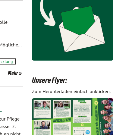
olle
e
 Mögliche…
icklung
Mehr
Unsere Flyer:
Zum Herunterladen einfach anklicken.
…
zur Pflege
ässer 2.
hlen nicht