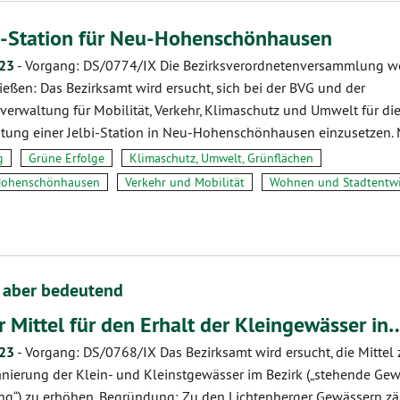
i-Station für Neu-Hohenschönhausen
.23
-
Vorgang: DS/0774/IX Die Bezirksverordnetenversammlung w
ießen: Das Bezirksamt wird ersucht, sich bei der BVG und der
verwaltung für Mobilität, Verkehr, Klimaschutz und Umwelt für di
htung einer Jelbi-Station in Neu-Hohenschönhausen einzusetzen.
g
Grüne Erfolge
Klimaschutz, Umwelt, Grünflächen
Hohenschönhausen
Verkehr und Mobilität
Wohnen und Stadtentw
n aber bedeutend
 Mittel für den Erhalt der Kleingewässer in
.23
-
Vorgang: DS/0768/IX Das Bezirksamt wird ersucht, die Mittel 
nierung der Klein- und Kleinstgewässer im Bezirk („stehende Gew
g“) zu erhöhen. Begründung: Zu den Lichtenberger Gewässern zä