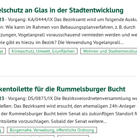
lschutz an Glas in der Stadtentwicklung
23
-
Vorgang: KA/0444/IX Das Bezirksamt wird um folgende Ausku
n: Wie kann im Rahmen von Bebauungsplanverfahren, z. B. durch 
tzungen, Vogelanprall vorausschauend vermieden werden und w
ele gibt es hierzu im Bezirk? Die Verwendung Vogelanprall…
ge
Klimaschutz, Umwelt, Grünflächen
Wohnen und Stadtentwicklu
kentoilette für die Rummelsburger Bucht
23
-
Vorgang: DS/0875/IX Die Bezirksverordnetenversammlung w
ießen: Das Bezirksamt wird ersucht, den ehemaligen 24h-Anleger
n der Rummelsburger Bucht beim Senat als zukünftigen Standort f
ntoilette vorzuschlagen. Sobald der Senat weitere…
g
Bürgernähe, Verwaltung, öffentliche Ordnung