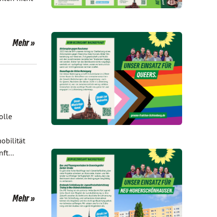
Mehr
olle
obilität
unft…
Mehr