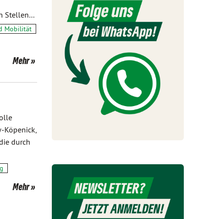
n Stellen…
d Mobilität
Mehr
olle
w-Köpenick,
die durch
ng
Mehr