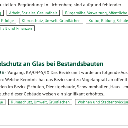
zustellen. Begründung: In Lichtenberg sind aufgrund fehlender…
g
Arbeit, Soziales, Gesundheit
Bürgernähe, Verwaltung, öffentlich
 Erfolge
Klimaschutz, Umwelt, Grünflächen
Kultur, Bildung, Schule
chaft und Finanzen
lschutz an Glas bei Bestandsbauten
23
-
Vorgang: KA/0445/IX Das Bezirksamt wurde um folgende Aus
n: Welche Kenntnis hat das Bezirksamt zu Vogelanprall an öffentl
en im Bezirk (Schulen, Dienstgebäude, Schwimmhallen, Haus Lemke
lche dieser Gebäude weisen ein signifikant erhöhtes…
ge
Klimaschutz, Umwelt, Grünflächen
Wohnen und Stadtentwicklu