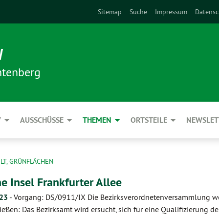
Sitemap
Suche
Impressum
Datensc
N
htenberg
V
AUSSCHÜSSE
THEMEN
ORTSTEILE
NEWSLET
LT, GRÜNFLÄCHEN
e Insel Frankfurter Allee
.23
-
Vorgang: DS/0911/IX Die Bezirksverordnetenversammlung w
ießen: Das Bezirksamt wird ersucht, sich für eine Qualifizierung de