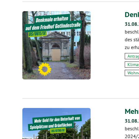
Denk
31.08
beschl
des st
zu erh
Antra
Klima
Wohne
Mehr
31.08
beschl
2024/2