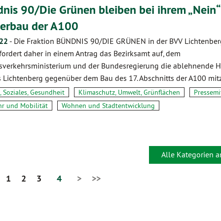
nis 90/Die Grünen bleiben bei ihrem „Nein
erbau der A100
.22
-
Die Fraktion BÜNDNIS 90/DIE GRÜNEN in der BVV Lichtenber
 fordert daher in einem Antrag das Bezirksamt auf, dem
verkehrsministerium und der Bundesregierung die ablehnende H
s Lichtenberg gegenüber dem Bau des 17. Abschnitts der A100 mit
, Soziales, Gesundheit
Klimaschutz, Umwelt, Grünflächen
Pressemi
hr und Mobilität
Wohnen und Stadtentwicklung
Alle Kategorien 
1
2
3
4
>
>>