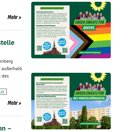
Mehr
telle
tenberg
V außerhalb
g des
tät
Mehr
nn –