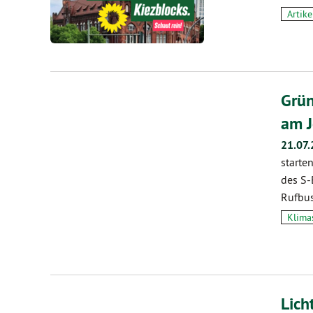
Artike
Grün
am J
21.07.
starte
des S-
Rufbus
Klima
Lich