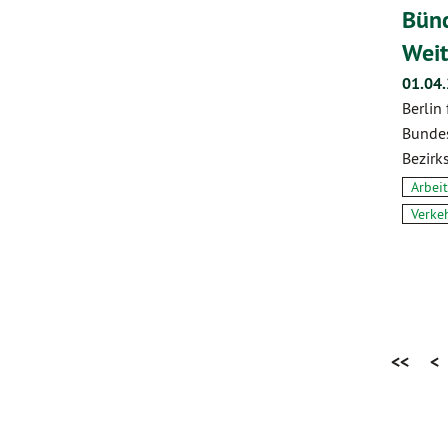
Bünd
Weit
01.04
Berlin
Bundes
Bezirk
Arbeit
Verke
<<
<