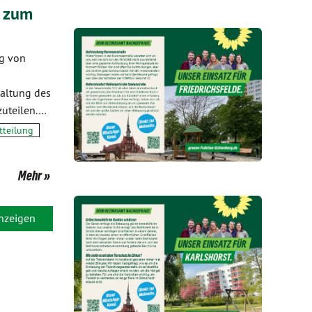
“ zum
g von
altung des
zuteilen.…
tteilung
Mehr
anzeigen