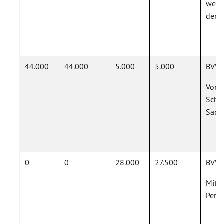
werd
der A
44.000
44.000
5.000
5.000
BVV-
Vors
Schul
Sach
0
0
28.000
27.500
BVV-
Mitte
Peri