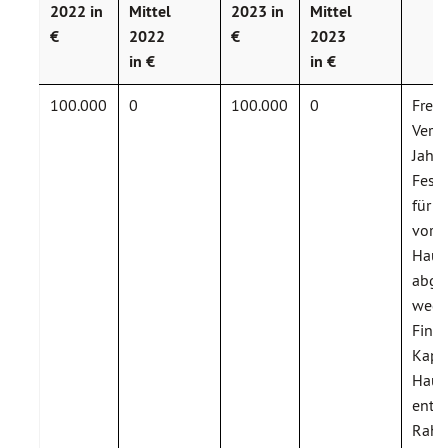
2022 in
Mittel
20
23 in
Mittel
€
2022
€
2023
in €
in €
100.000
0
100.000
0
Frei 
Verst
Jahr
Festl
für 
vorg
Haush
abge
wege
Finan
Kapit
Haus
ents
Rahm