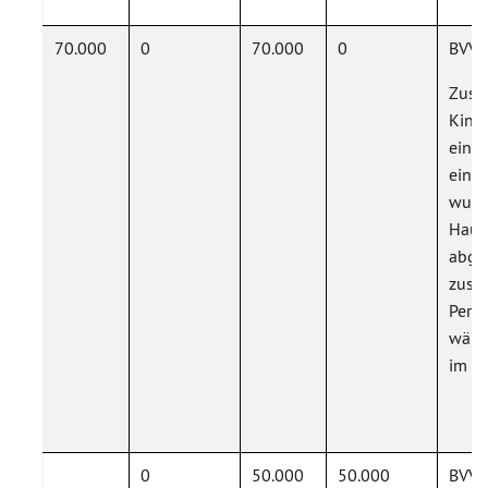
70.000
0
70.000
0
BVV-
Zusät
Kinde
einge
einge
wurd
Haush
abger
zusät
Perso
währ
im R
0
50.000
50.000
BVV-