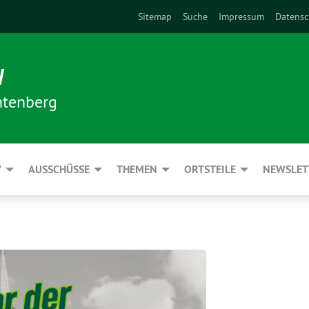
Sitemap
Suche
Impressum
Datensc
N
htenberg
V
AUSSCHÜSSE
THEMEN
ORTSTEILE
NEWSLET