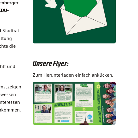
tenberger
 CDU-
 Stadtrat
altung
chte die
Unsere Flyer:
ehlt und
Zum Herunterladen einfach anklicken.
ns, zeigen
d wessen
Interessen
achkommen.