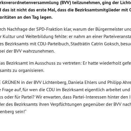
zirksverordnetenversammlung (BVV) teilzunehmen, ging der Lich
 das ist nicht das erste Mal, dass die Bezirksamtsmitglieder mit
oritäten an den Tag legen.
rch Nachfrage der SPD-Fraktion klar, warum der Bürgermeister und
ür Kultur und Weiterbildung fehlte: er nahm an einer Parteiveranst
es Bezirksamts mit CDU-Parteibuch, Stadträtin Catrin Goksch, besu
s bei der BVV wahrzunehmen.
as Bezirksamt im Ausschuss zu vertreten: Er hatte wiederholt gef
ksamts zu organisieren.
GRÜNEN in der BVV Lichtenberg, Daniela Ehlers und Philipp Ahre
die Frage auf, für wen die CDU im Bezirksamt eigentlich arbeitet un
s oder für Partei? Wir erwarten, dass Partei-Interessen hinter den 
eder des Bezirksamts ihren Verpflichtungen gegenüber der BVV n
enberg sein!“