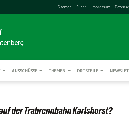
Sitemap
Suche
Impressum
Datensc
N
htenberg
V
AUSSCHÜSSE
THEMEN
ORTSTEILE
NEWSLET
auf der Trabrennbahn Karlshorst?