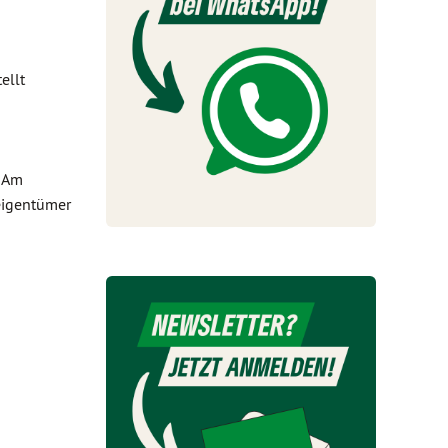
ellt
. Am
eigentümer