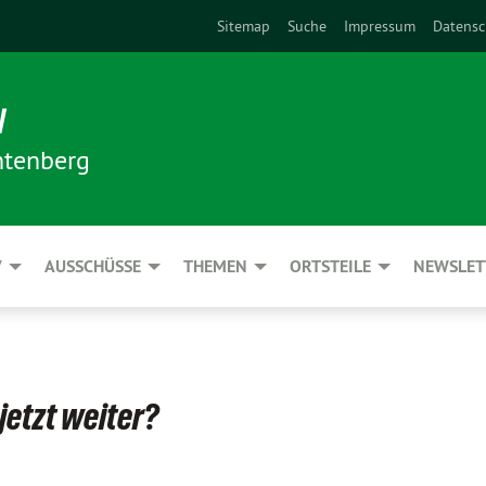
Sitemap
Suche
Impressum
Datensc
N
htenberg
V
AUSSCHÜSSE
THEMEN
ORTSTEILE
NEWSLET
jetzt weiter?