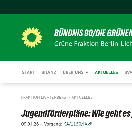
BÜNDNIS 90/DIE GRÜNE
Grüne Fraktion Berlin-Lic
START
BILANZ
ÜBER UNS
AKTUELLES
BV
FRAKTION LICHTENBERG
AKTUELLES
Jugendförderpläne: Wie geht es 
09.04.26 –
Vorgang:
KA/1150/IX