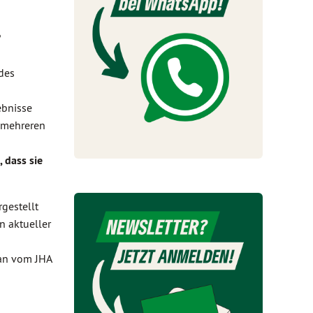
?
des
ebnisse
n mehreren
 dass sie
gestellt
n aktueller
lan vom JHA