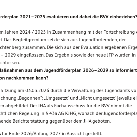
örderplan 2021–2025 evaluieren und dabei die BVV einbeziehen
den Jahren 2024 / 2025 in Zusammenhang mit der Fortschreibung 
. Das Begleitgremium setzte sich aus Jugendfördernden, der
ichtenberg zusammen. Die sich aus der Evaluation ergebenen Erg
 – 2029 eingeflossen. Das Ergebnis sowie der neue JFP wurden i
schlossen.
Maßnahmen aus dem Jugendförderplan 2026–2029 so informiert,
ktion nachkommen kann?
HA Sitzung am 03.03.2026 durch die Verwaltung des Jugendamts vor
ichnung „Begonnen“; „Umgesetzt“ und „Nicht umgesetzt“ jeweils ei
 abgebildet. Der JHA als Fachausschuss für die BVV nimmt die
rechtlichen Regelung in § 43a AG KJHG, wonach der Jugendförderp
echende Berichterstattung gegenüber dem JHA geboten.
 für Ende 2026/Anfang 2027 in Aussicht gestellt.